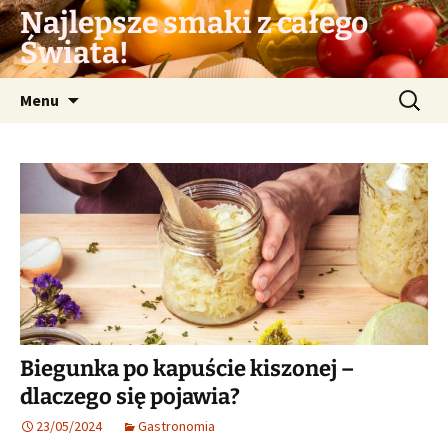
Przejdź
Najlepsze smaki z całego
do
Świata!
treści
Szukaj:
Menu
Biegunka po kapuście kiszonej –
dlaczego się pojawia?
23/05/2024
Gastronomia