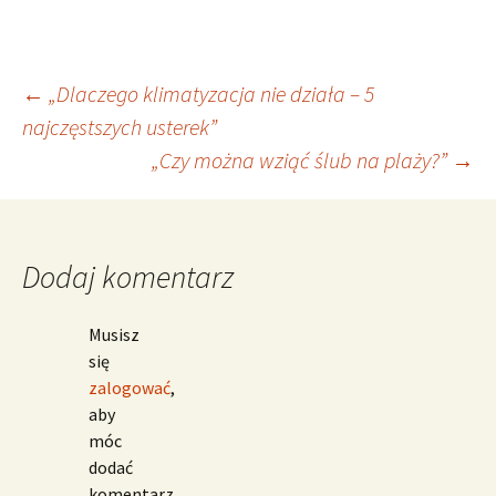
Nawigacja
←
„Dlaczego klimatyzacja nie działa – 5
najczęstszych usterek”
„Czy można wziąć ślub na plaży?”
→
wpisu
Dodaj komentarz
Musisz
się
zalogować
,
aby
móc
dodać
komentarz.