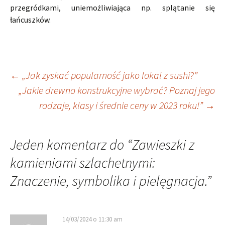
przegródkami, uniemożliwiająca np. splątanie się
łańcuszków.
Nawigacja
←
„Jak zyskać popularność jako lokal z sushi?”
„Jakie drewno konstrukcyjne wybrać? Poznaj jego
rodzaje, klasy i średnie ceny w 2023 roku!”
→
wpisu
Jeden komentarz do “
Zawieszki z
kamieniami szlachetnymi:
Znaczenie, symbolika i pielęgnacja.
”
14/03/2024 o 11:30 am