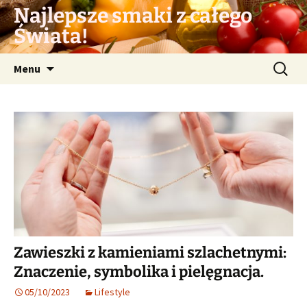
Przejdź
Najlepsze smaki z całego
do
Świata!
treści
Szukaj:
Menu
Zawieszki z kamieniami szlachetnymi:
Znaczenie, symbolika i pielęgnacja.
05/10/2023
Lifestyle