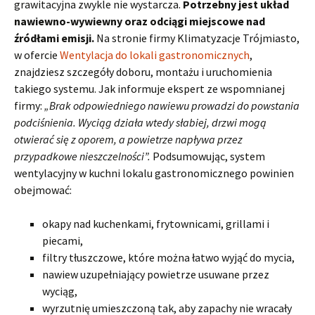
grawitacyjna zwykle nie wystarcza.
Potrzebny jest układ
nawiewno-wywiewny oraz odciągi miejscowe nad
źródłami emisji.
Na stronie firmy Klimatyzacje Trójmiasto,
w ofercie
Wentylacja do lokali gastronomicznych
,
znajdziesz szczegóły doboru, montażu i uruchomienia
takiego systemu. Jak informuje ekspert ze wspomnianej
firmy:
„Brak odpowiedniego nawiewu prowadzi do powstania
podciśnienia. Wyciąg działa wtedy słabiej, drzwi mogą
otwierać się z oporem, a powietrze napływa przez
przypadkowe nieszczelności”.
Podsumowując, system
wentylacyjny w kuchni lokalu gastronomicznego powinien
obejmować:
okapy nad kuchenkami, frytownicami, grillami i
piecami,
filtry tłuszczowe, które można łatwo wyjąć do mycia,
nawiew uzupełniający powietrze usuwane przez
wyciąg,
wyrzutnię umieszczoną tak, aby zapachy nie wracały