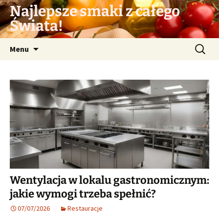
Przejdź
Najlepsze smaki z całego
do
Świata!
treści
Szukaj:
Menu
Wentylacja w lokalu gastronomicznym:
jakie wymogi trzeba spełnić?
07/07/2026
Restauracje